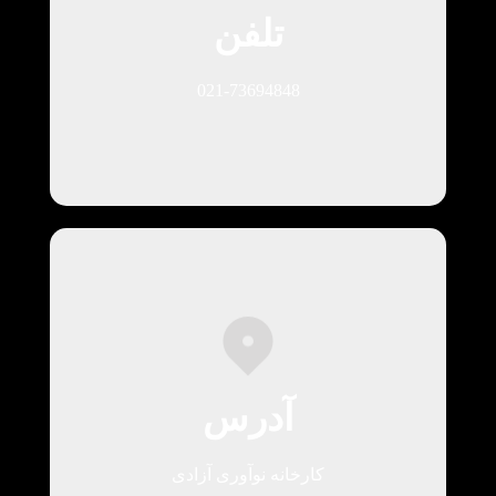
تلفن
021-73694848
آدرس
کارخانه نوآوری آزادی