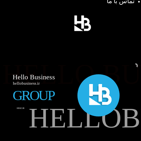
تماس با ما
HELLO BU
Hello Business
hellobusiness.ir
GROUP
HELLOB
HBIZ.IR