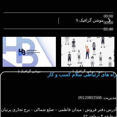
00:00
موشن گرافیک 9
00:00
01:40
نمونه موشن گرافیک 1
موشن گرافیک 2
راه های ارتباطی سلام کسب و کار
مدیریت :
09120803568
آدرس دفتر فروش : میدان فاطمی – ضلع شمالی – برج تجاری پرنیان
– طبقه ۴ – واحد ۶۲