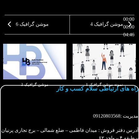
00:00
موشن گرافیک 4
موشن گرافیک 6
00:00
04:46
نمونه موشن گرافیک 1
موشن گرافیک 2
راه های ارتباطی سلام کسب و کار
مدیریت :
09120803568
آدرس دفتر فروش : میدان فاطمی – ضلع شمالی – برج تجاری پرنیان
– طبقه ۴ – واحد ۶۲