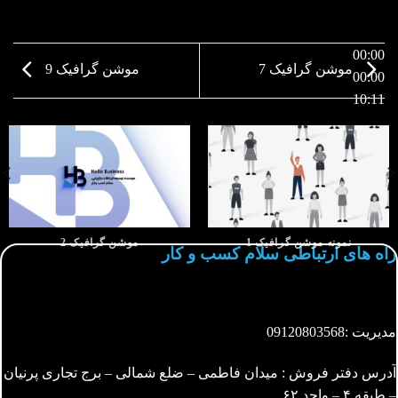
00:00
موشن گرافیک 7
موشن گرافیک 9
00:00
10:11
نمونه موشن گرافیک 1
موشن گرافیک 2
راه های ارتباطی سلام کسب و کار
مدیریت :
09120803568
آدرس دفتر فروش : میدان فاطمی – ضلع شمالی – برج تجاری پرنیان
– طبقه ۴ – واحد ۶۲