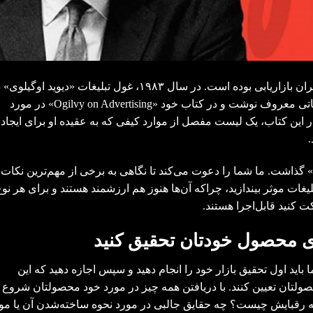
تبلیغات موثر همیشه از مهم‌ترین دغدغه‌های مدیران بازاریابی بوده است. در سال ۱۹۸۳، غول تبلیغات «دیوید اوگی
مورد تجربیات خود در تعدادی از کمپین‌های تبلیغاتی معروف نوشت و در کتاب خود «Ogilvy on Advertising» در مورد
 این کتاب، یک لیست مفصل از موارد کیفی که به عقیده او برای ایجاد 
د» گذاشت. ما شما را دعوت می‌کند تا نگاهی به برخی از مهم‌ترین نکات
یغات موثر بیندازید، چراکه آن‌ها هنوز هم ارزشمند هستند و برای هر نو
 کنید قابل‌اجرا هستند.
روی محصول خودتان تحقیق کنید
اید اول تحقیق بازار خود را انجام دهید و سپس اجازه دهید که این
لتان تعیین کنند. با دریافتن همه‌ چیز در مورد خود محصولتان شروع
 رقبایش چیست؟ چه حقایق جالبی در مورد نحوه ساخته‌شدن آن یا موا